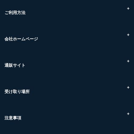
かんたん調理
鮮魚ボックス
ご利用方法
瀬戸内海産
オンラインショップについて
尾道ケンスイ朝市
お買い物の流れについて
エビ
配送・お引渡しについて
会社ホームページ
カニ
配送・送料について
マグロ
株式会社クラハシ
お支払方法について
干物
Marine Link株式会社
交換・返品について
フライ食材
マリンネクスト株式会社
通販サイト
領収書について
冷凍品
株式会社ケンスイ
賞味期限について
冷蔵品
贅沢至高
尾道ケンスイ 朝市
お問い合わせについて
SETOnagi
株式会社U-midas
受け取り場所
マリンネクスト（三原市糸崎）
福山魚市場（福山市引野町）
ケンスイ（尾道市東尾道）
注意事項
取扱商品について（温度帯）