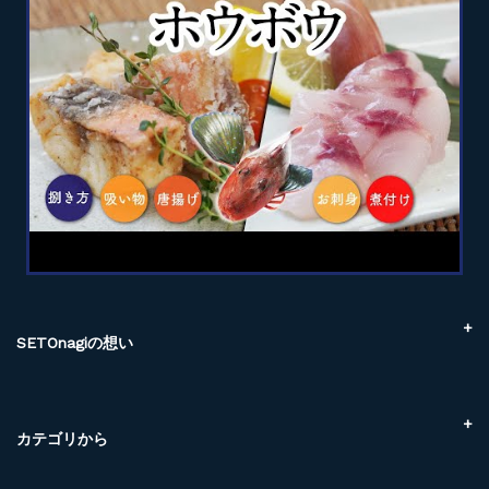
SETOnagiの想い
SETOnagiでできること
３つのメリット
You are What you eat!
カテゴリから
SETOnagiの拘り
こだわり素材
地域のご紹介