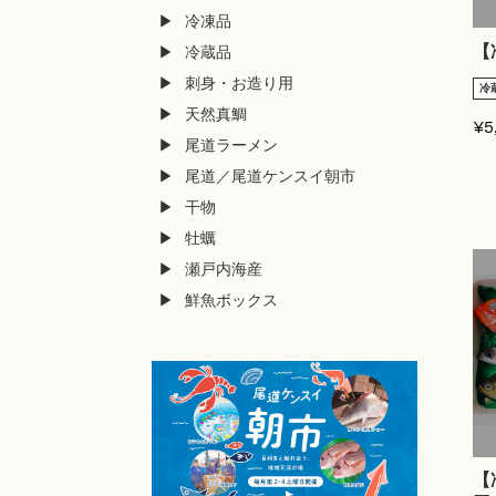
冷凍品
【
冷蔵品
刺身・お造り用
冷
天然真鯛
¥5
尾道ラーメン
尾道／尾道ケンスイ朝市
干物
牡蠣
瀬戸内海産
鮮魚ボックス
【