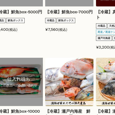
冷蔵】鮮魚box-5000円
【冷蔵】鮮魚box-7000円
【冷蔵】
ト
蔵品
鮮魚ボックス
冷蔵品
鮮魚ボックス
冷蔵品
天然
,400
¥7,560
(税込)
(税込)
尾道／尾道ケ
瀬戸内海産
¥3,200
(税
仕入れ待ち
この商品へのお問い合わせ
冷蔵】鮮魚box-10000
【冷蔵】瀬戸内海産 鮮
【冷蔵】