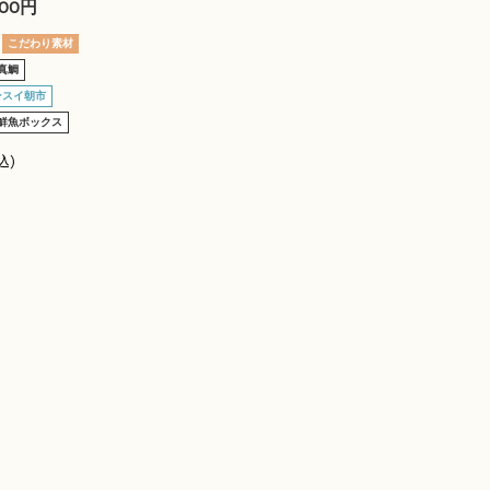
000円
こだわり素材
真鯛
ンスイ朝市
鮮魚ボックス
込)