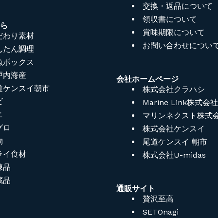
交換・返品について
領収書について
から
賞味期限について
だわり素材
お問い合わせについ
んたん調理
魚ボックス
戸内海産
会社ホームページ
道ケンスイ朝市
株式会社クラハシ
ビ
Marine Link株式会社
ニ
マリンネクスト株式
グロ
株式会社ケンスイ
物
尾道ケンスイ 朝市
ライ食材
株式会社U-midas
凍品
蔵品
通販サイト
贅沢至高
SETOnagi