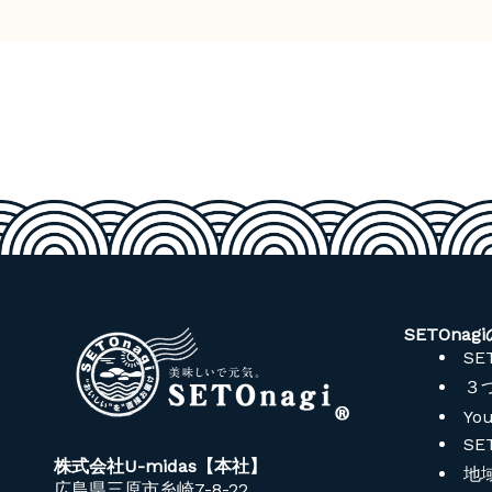
SETOnag
SE
３
You
SE
株式会社U-midas【本社】
地
広島県三原市糸崎7-8-22