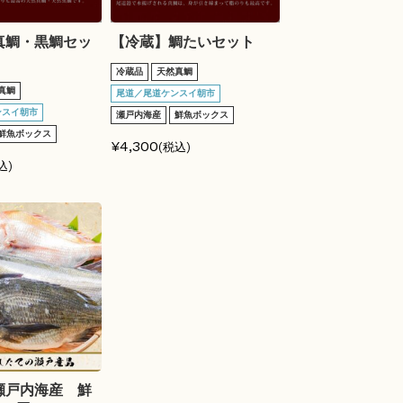
真鯛・黒鯛セッ
【冷蔵】鯛たいセット
冷蔵品
天然真鯛
真鯛
尾道／尾道ケンスイ朝市
ンスイ朝市
瀬戸内海産
鮮魚ボックス
鮮魚ボックス
¥4,300
(税込)
込)
瀬戸内海産 鮮