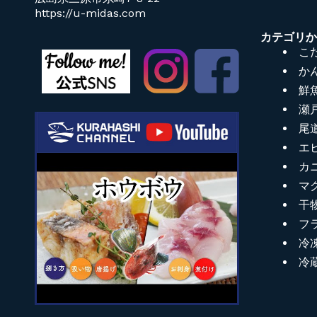
https://u-midas.com
カテゴリ
こ
か
鮮
瀬
尾
エ
カ
マ
干
フ
冷
冷