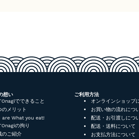
iの想い
ご利用方法
TOnagiでできること
オンラインショップ
つのメリット
お買い物の流れにつ
 are What you eat!
配送・お引渡しにつ
TOnagiの拘り
配送・送料について
域のご紹介
お支払方法について