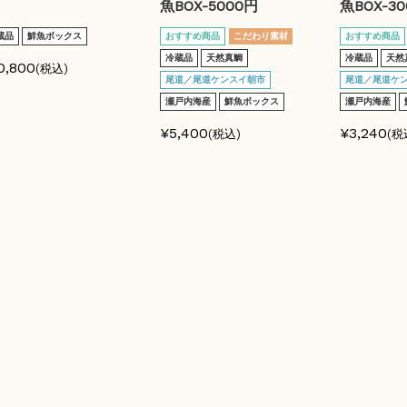
魚BOX-5000円
魚BOX-3
蔵品
鮮魚ボックス
おすすめ商品
こだわり素材
おすすめ商品
冷蔵品
天然真鯛
冷蔵品
天然
0,800
(税込)
尾道／尾道ケンスイ朝市
尾道／尾道ケ
瀬戸内海産
鮮魚ボックス
瀬戸内海産
¥5,400
¥3,240
(税込)
(税