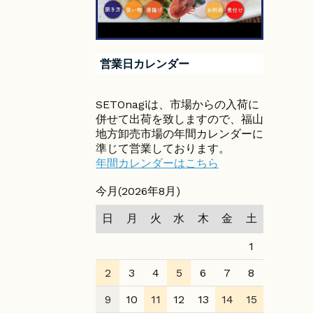
営業日カレンダー
SETOnagiは、市場からの入荷に
併せて出荷を致しますので、福山
地方卸売市場の年間カレンダーに
準じて営業しております。
年間カレンダーはこちら
今月(2026年8月)
日
月
火
水
木
金
土
1
2
3
4
5
6
7
8
9
10
11
12
13
14
15