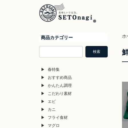
ホ
商品カテゴリー
検
検索
索
春特集
おすすめ商品
かんたん調理
こだわり素材
エビ
カニ
フライ食材
マグロ