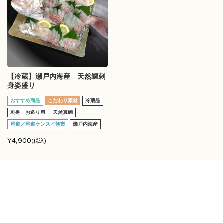
【冷蔵】瀬戸内海産 天然鯛刺
身姿盛り
おすすめ商品
こだわり素材
冷蔵品
刺身・お造り用
天然真鯛
尾道／尾道ケンスイ朝市
瀬戸内海産
¥4,900
(税込)