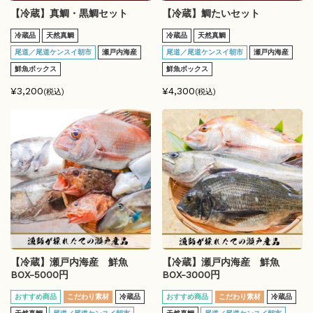
【冷蔵】真鯛・黒鯛セット
【冷蔵】鯛たいセット
冷蔵品
天然真鯛
冷蔵品
天然真鯛
尾道／尾道ケンスイ朝市
瀬戸内海産
尾道／尾道ケンスイ朝市
瀬戸内海産
鮮魚ボックス
鮮魚ボックス
¥3,200
¥4,300
(税込)
(税込)
【冷蔵】瀬戸内海産 鮮魚
【冷蔵】瀬戸内海産 鮮魚
BOX-5000円
BOX-3000円
おすすめ商品
こだわり素材
冷蔵品
おすすめ商品
こだわり素材
冷蔵品