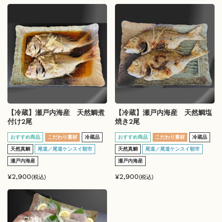
【冷蔵】瀬戸内海産 天然鯛煮
【冷蔵】瀬戸内海産 天然鯛塩
付け2尾
焼き2尾
おすすめ商品
こだわり素材
冷蔵品
おすすめ商品
こだわり素材
冷蔵品
天然真鯛
尾道／尾道ケンスイ朝市
天然真鯛
尾道／尾道ケンスイ朝市
瀬戸内海産
瀬戸内海産
¥2,900
¥2,900
(税込)
(税込)