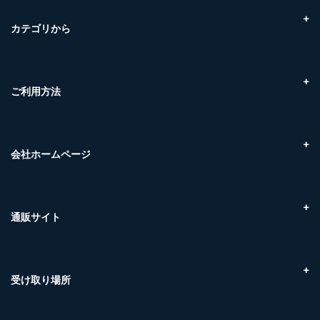
３つのメリット
You are What you eat!
カテゴリから
SETOnagiの拘り
こだわり素材
地域のご紹介
かんたん調理
鮮魚ボックス
ご利用方法
瀬戸内海産
オンラインショップについて
尾道ケンスイ朝市
お買い物の流れについて
エビ
配送・お引渡しについて
会社ホームページ
カニ
配送・送料について
マグロ
株式会社クラハシ
お支払方法について
干物
Marine Link株式会社
交換・返品について
フライ食材
マリンネクスト株式会社
通販サイト
領収書について
冷凍品
株式会社ケンスイ
賞味期限について
冷蔵品
贅沢至高
尾道ケンスイ 朝市
お問い合わせについて
SETOnagi
株式会社U-midas
受け取り場所
マリンネクスト（三原市糸崎）
福山魚市場（福山市引野町）