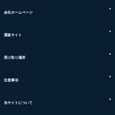
お買い物の流れについて
エビ
配送・お引渡しについて
会社ホームページ
カニ
配送・送料について
マグロ
株式会社クラハシ
お支払方法について
干物
Marine Link株式会社
交換・返品について
フライ食材
マリンネクスト株式会社
通販サイト
領収書について
冷凍品
株式会社ケンスイ
賞味期限について
冷蔵品
贅沢至高
尾道ケンスイ 朝市
お問い合わせについて
SETOnagi
株式会社U-midas
受け取り場所
マリンネクスト（三原市糸崎）
福山魚市場（福山市引野町）
ケンスイ（尾道市東尾道）
注意事項
取扱商品について（温度帯）
ご注文のキャンセルについて
当サイトについて
プライバシーポリシー