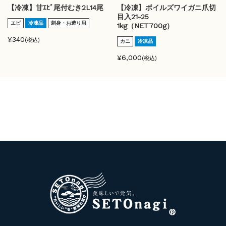
【冷凍】甘ｴﾋﾞ尾付むき2L14尾
【冷凍】ボイルズワイガニ爪切
目入21-25
エビ
冷凍品
刺身・お造り用
1kg（NET700g）
¥340
(税込)
カニ
冷凍品
¥6,000
(税込)