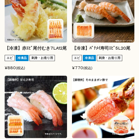
【冷凍】赤ｴﾋﾞ尾付むき7LA12尾
【冷凍】ﾊﾞﾅﾒｲ寿司ｴﾋﾞ5L20尾
エビ
冷凍品
刺身・お造り用
エビ
冷凍品
刺身・お造り用
¥880
¥770
(税込)
(税込)