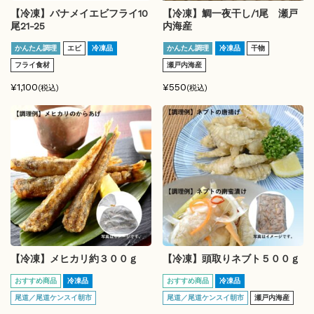
【冷凍】バナメイエビフライ10
【冷凍】鯛一夜干し/1尾 瀬戸
尾21-25
内海産
かんたん調理
エビ
冷凍品
かんたん調理
冷凍品
干物
フライ食材
瀬戸内海産
¥1,100
¥550
(税込)
(税込)
【冷凍】メヒカリ約３００ｇ
【冷凍】頭取りネブト５００ｇ
おすすめ商品
冷凍品
おすすめ商品
冷凍品
尾道／尾道ケンスイ朝市
尾道／尾道ケンスイ朝市
瀬戸内海産