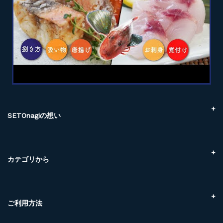
SETOnagiの想い
SETOnagiでできること
３つのメリット
You are What you eat!
カテゴリから
SETOnagiの拘り
こだわり素材
地域のご紹介
かんたん調理
鮮魚ボックス
ご利用方法
瀬戸内海産
オンラインショップについて
尾道ケンスイ朝市