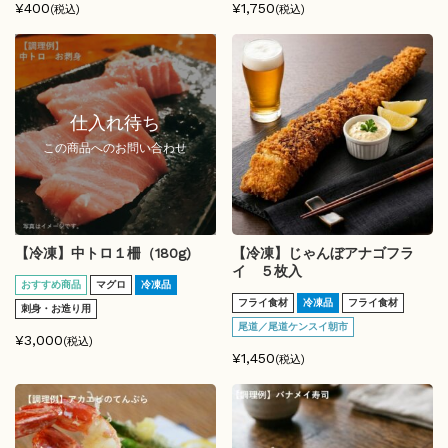
¥400
¥1,750
(税込)
(税込)
仕入れ待ち
この商品へのお問い合わせ
【冷凍】中トロ１柵（180g)
【冷凍】じゃんぼアナゴフラ
イ ５枚入
おすすめ商品
マグロ
冷凍品
フライ食材
冷凍品
フライ食材
刺身・お造り用
尾道／尾道ケンスイ朝市
¥3,000
(税込)
¥1,450
(税込)