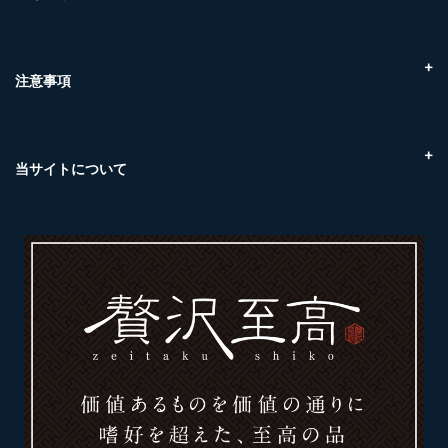
マリンネクスト（三原市糸崎）
福山魚市場（福山市引野町）
ケンスイ（尾道市東尾道）
注意事項
取扱商品について（温度帯）
ご注文のキャンセルについて
当サイトについて
プライバシーポリシー
特定商取引に基づく表記
カレンダー
News