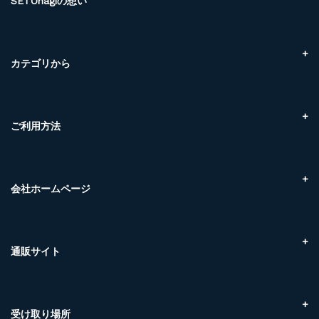
SETOnagiの想い
SETOnagiでできること
３つのメリット
You are What you eat!
カテゴリから
SETOnagiの拘り
こだわり素材
地域のご紹介
かんたん調理
鮮魚ボックス
ご利用方法
瀬戸内海産
オンラインショップについて
尾道ケンスイ朝市
お買い物の流れについて
エビ
配送・お引渡しについて
会社ホームページ
カニ
配送・送料について
マグロ
株式会社クラハシ
お支払方法について
干物
Marine Link株式会社
交換・返品について
フライ食材
マリンネクスト株式会社
通販サイト
領収書について
冷凍品
株式会社ケンスイ
賞味期限について
冷蔵品
贅沢至高
尾道ケンスイ 朝市
お問い合わせについて
SETOnagi
株式会社U-midas
受け取り場所