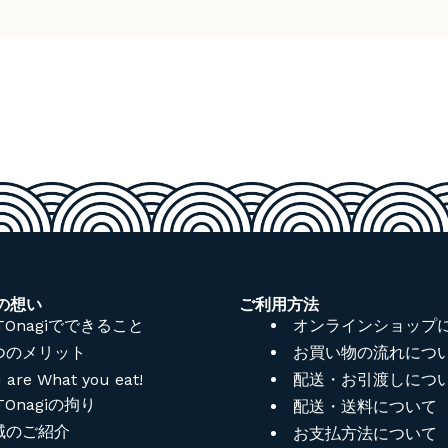
iの想い
ご利用方法
TOnagiでできること
オンラインショップ
つのメリット
お買い物の流れにつ
 are What you eat!
配送・お引渡しにつ
TOnagiの拘り
配送・送料について
域のご紹介
お支払方法について