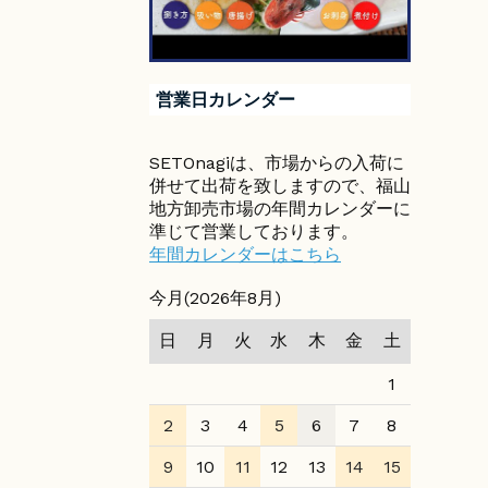
営業日カレンダー
SETOnagiは、市場からの入荷に
併せて出荷を致しますので、福山
地方卸売市場の年間カレンダーに
準じて営業しております。
年間カレンダーはこちら
今月(2026年8月)
日
月
火
水
木
金
土
1
2
3
4
5
6
7
8
9
10
11
12
13
14
15