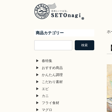
ホ
商品カテゴリー
検
検索
索
春特集
おすすめ商品
かんたん調理
こだわり素材
エビ
カニ
フライ食材
マグロ