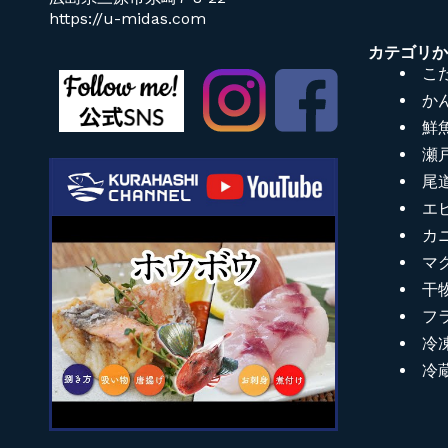
https://u-midas.com
カテゴリ
こ
か
鮮
瀬
尾
エ
カ
マ
干
フ
冷
冷