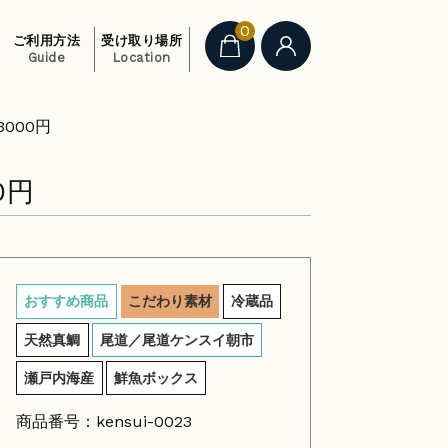
0
ご利用方法
受け取り場所
Guide
Location
000円
0円
おすすめ商品
こだわり素材
冷蔵品
天然真鯛
尾道／尾道ケンスイ朝市
瀬戸内海産
鮮魚ボックス
商品番号：kensui-0023