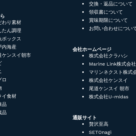
交換・返品について
領収書について
から
賞味期限について
だわり素材
お問い合わせについ
んたん調理
魚ボックス
戸内海産
会社ホームページ
道ケンスイ朝市
株式会社クラハシ
ビ
Marine Link株式会社
ニ
マリンネクスト株式
グロ
株式会社ケンスイ
物
尾道ケンスイ 朝市
ライ食材
株式会社U-midas
凍品
蔵品
通販サイト
贅沢至高
SETOnagi