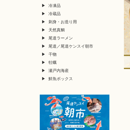
冷凍品
冷蔵品
刺身・お造り用
天然真鯛
尾道ラーメン
尾道／尾道ケンスイ朝市
干物
牡蠣
瀬戸内海産
鮮魚ボックス