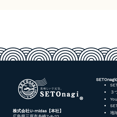
SETOnag
SE
３
You
SE
株式会社U-midas【本社】
地
広島県三原市糸崎7-8-22