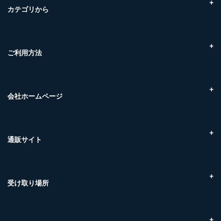
You are What you eat!
カテゴリから
SETOnagiの拘り
こだわり素材
地域のご紹介
かんたん調理
鮮魚ボックス
ご利用方法
瀬戸内海産
オンラインショップについて
尾道ケンスイ朝市
お買い物の流れについて
エビ
配送・お引渡しについて
会社ホームページ
カニ
配送・送料について
マグロ
株式会社クラハシ
お支払方法について
干物
Marine Link株式会社
交換・返品について
フライ食材
マリンネクスト株式会社
通販サイト
領収書について
冷凍品
株式会社ケンスイ
賞味期限について
冷蔵品
贅沢至高
尾道ケンスイ 朝市
お問い合わせについて
SETOnagi
株式会社U-midas
受け取り場所
マリンネクスト（三原市糸崎）
福山魚市場（福山市引野町）