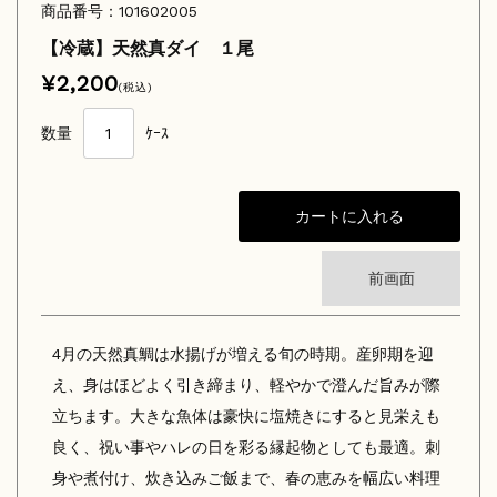
商品番号：101602005
【冷蔵】天然真ダイ １尾
¥2,200
(税込)
数量
ｹｰｽ
前画面
4月の天然真鯛は水揚げが増える旬の時期。産卵期を迎
え、身はほどよく引き締まり、軽やかで澄んだ旨みが際
立ちます。大きな魚体は豪快に塩焼きにすると見栄えも
良く、祝い事やハレの日を彩る縁起物としても最適。刺
身や煮付け、炊き込みご飯まで、春の恵みを幅広い料理